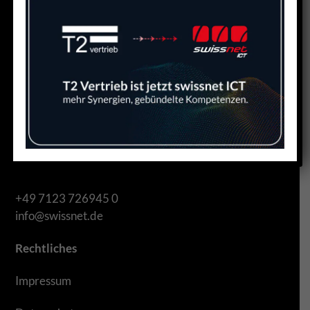
swissnet ICT GmbH
Hallstattstr.16
72766 Reutlingen
+49 7123 726945 0
info@swissnet.de
Rechtliches
Impressum