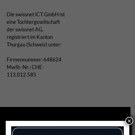
Die swissnet ICT GmbH ist
eine Tochtergesellschaft
der swissnet AG,
registriert im Kanton
Thurgau (Schweiz) unter:
Firmennummer: 648624
MwSt.-Nr.: CHE-
113.012.585
×